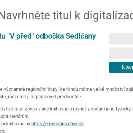
Navrhněte titul k digitaliza
stů "V před" odbočka Sedlčany
e významné regionální tituly. Ve fondu máme velké množství zají
te, můžeme ji digitalizovat přednostně.
byl zdigitalizován v jiné knihovně a rovněž posoudí jeho fyzický
stupní čtenářům.
lní knihovně na
https://kramerius.cbvk.cz
.
em.