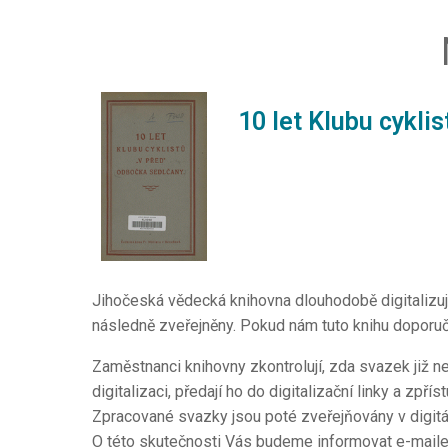
10 let Klubu cykli
Jihočeská vědecká knihovna dlouhodobě digitalizuj
následně zveřejněny. Pokud nám tuto knihu doporučí
Zaměstnanci knihovny zkontrolují, zda svazek již ne
digitalizaci, předají ho do digitalizační linky a zpří
Zpracované svazky jsou poté zveřejňovány v digitá
O této skutečnosti Vás budeme informovat e-mail