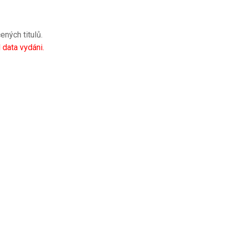
ených titulů.
data vydáni.