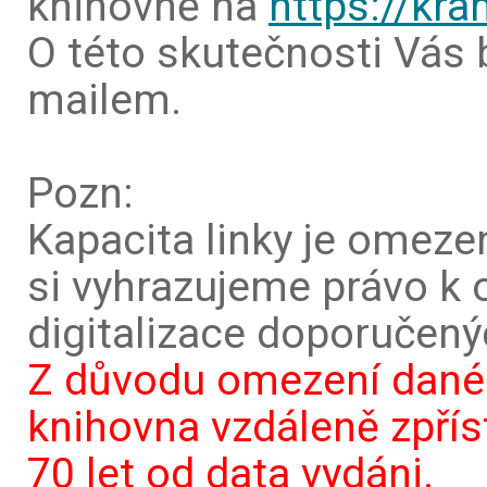
knihovně na
https://kra
O této skutečnosti Vás
mailem.
Pozn:
Kapacita linky je omeze
si vyhrazujeme právo k 
digitalizace doporučenýc
Z důvodu omezení dan
knihovna vzdáleně zpříst
70 let od data vydáni.