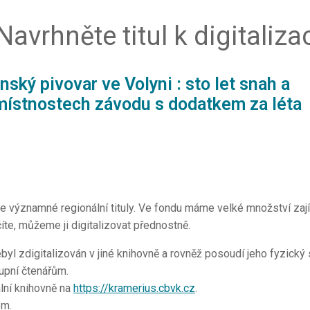
Navrhněte titul k digitaliza
ský pivovar ve Volyni : sto let snah a
 místnostech závodu s dodatkem za léta
e významné regionální tituly. Ve fondu máme velké množství zají
te, můžeme ji digitalizovat přednostně.
byl zdigitalizován v jiné knihovně a rovněž posoudí jeho fyzický
stupní čtenářům.
lní knihovně na
https://kramerius.cbvk.cz
.
em.