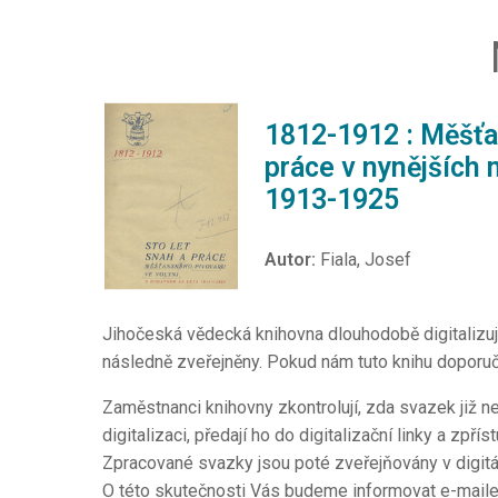
1812-1912 : Měšťan
práce v nynějších
1913-1925
Autor:
Fiala, Josef
Jihočeská vědecká knihovna dlouhodobě digitalizuj
následně zveřejněny. Pokud nám tuto knihu doporučí
Zaměstnanci knihovny zkontrolují, zda svazek již ne
digitalizaci, předají ho do digitalizační linky a zpří
Zpracované svazky jsou poté zveřejňovány v digitá
O této skutečnosti Vás budeme informovat e-mail