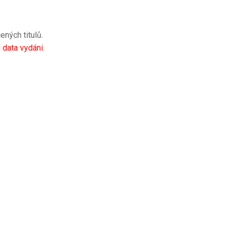
ených titulů.
data vydáni.